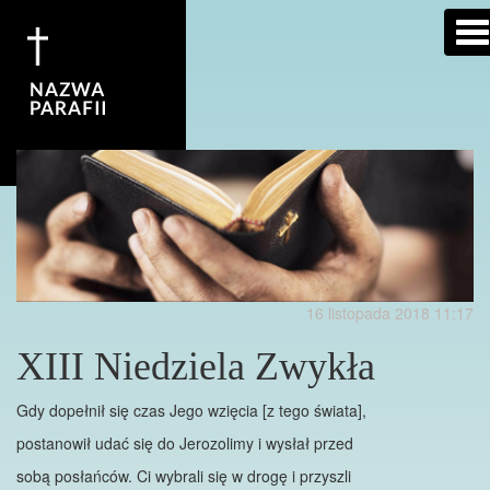
Na
ro
16 listopada 2018 11:17
XIII Niedziela Zwykła
Gdy dopełnił się czas Jego wzięcia [z tego świata],
postanowił udać się do Jerozolimy i wysłał przed
sobą posłańców. Ci wybrali się w drogę i przyszli