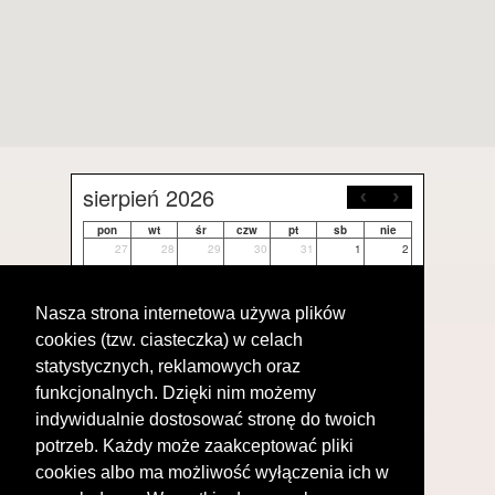
sierpień 2026
pon
wt
śr
czw
pt
sb
nie
27
28
29
30
31
1
2
3
4
5
6
7
8
9
Nasza strona internetowa używa plików
cookies (tzw. ciasteczka) w celach
10
11
12
13
14
15
16
statystycznych, reklamowych oraz
17
18
19
20
21
22
23
funkcjonalnych. Dzięki nim możemy
indywidualnie dostosować stronę do twoich
24
25
26
27
28
29
30
potrzeb. Każdy może zaakceptować pliki
cookies albo ma możliwość wyłączenia ich w
31
1
2
3
4
5
6